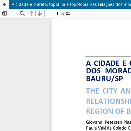
A cidade e o afeto: topofilia e topofobia nas relações dos 