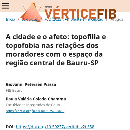
Início
/
Arquivos
/
v. 2 (2023): Ambiente e Percepção
/
Artigos
A cidade e o afeto: topofilia e
topofobia nas relações dos
moradores com o espaço da
região central de Bauru-SP
Giovanni Petersen Piassa
FIB Bauru
Paula Valéria Coiado Chamma
Faculdades Integradas de Bauru
https://orcid.org/0000-0002-7522-4610
DOI:
https://doi.org/10.59237/vertifib.v2i.658