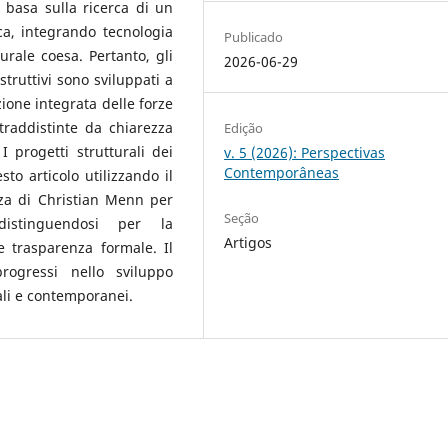
 basa sulla ricerca di un
ica, integrando tecnologia
Publicado
rale coesa. Pertanto, gli
2026-06-29
ostruttivi sono sviluppati a
zione integrata delle forze
traddistinte da chiarezza
Edição
I progetti strutturali dei
v. 5 (2026): Perspectivas
Contemporâneas
to articolo utilizzando il
nza di Christian Menn per
Seção
 distinguendosi per la
Artigos
e trasparenza formale. Il
rogressi nello sviluppo
uali e contemporanei.