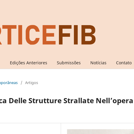
l
Edições Anteriores
Submissões
Notícias
Contato
emporâneas
/
Artigos
a Delle Strutture Strallate Nell’opera