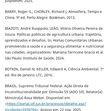
Juspodivm, 2025.
BARRY, Roger G.; CHORLEY, Richard J. Atmosfera, Tempo e
Clima. 9ª ed. Porto Alegre: Bookman, 2013.
BIAZOTI, André Ruoppolo; LEÃO, Vitória Oliveira Pereira de
Souza. Políticas públicas de agricultura urbana: trajetória,
aprendizados e desafios. In: Hortas Comunitárias Urbanas:
promovendo a saúde e a segurança alimentar e nutricional
nas cidades. organizadores: Mariana Tarricone Gracia et al.
São Paulo: Instituto de Saúde, 2024.
BOTKIN, Daniel N; KELLER, Edward A. Ciência Ambiental. 7ª
ed. Rio de Janeiro: LTC, 2016.
BRASIL. Supremo Tribunal Federal. Ação Direta de
Inconstitucionalidade por Omissão 59 (ADO 59). Relator(a)
Ministro(a) Rosa Weber. Disponível em:
<
https://portal.stf.jus.br/processos/detalhe.asp?
incidente=5930766
>. Acesso em: 22 nov. 2025.