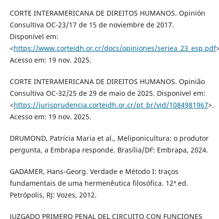
CORTE INTERAMERICANA DE DIREITOS HUMANOS. Opinión
Consultiva OC-23/17 de 15 de noviembre de 2017.
Disponível em:
<
https://www.corteidh.or.cr/docs/opiniones/seriea_23_esp.pdf
>
Acesso em: 19 nov. 2025.
CORTE INTERAMERICANA DE DIREITOS HUMANOS. Opinião
Consultiva OC-32/25 de 29 de maio de 2025. Disponível em:
<
https://jurisprudencia.corteidh.or.cr/pt_br/vid/1084981967
>.
Acesso em: 19 nov. 2025.
DRUMOND, Patrícia Maria et al., Meliponicultura: o produtor
pergunta, a Embrapa responde. Brasília/DF: Embrapa, 2024.
GADAMER, Hans-Georg. Verdade e Método I: traços
fundamentais de uma hermenêutica filosófica. 12ª ed.
Petrópolis, RJ: Vozes, 2012.
JUZGADO PRIMERO PENAL DEL CIRCUITO CON FUNCIONES