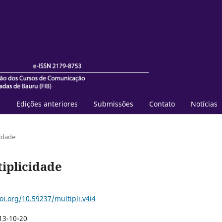
l
Edições anteriores
Submissões
Contato
Notícias
cidade
ltiplicidade
oi.org/10.59237/multipli.v4i4
13-10-20