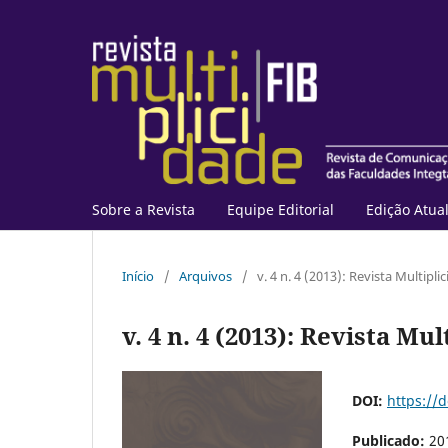
Sobre a Revista
Equipe Editorial
Edição Atua
Início
/
Arquivos
/
v. 4 n. 4 (2013): Revista Multipli
v. 4 n. 4 (2013): Revista Mu
DOI:
https://d
Publicado:
20