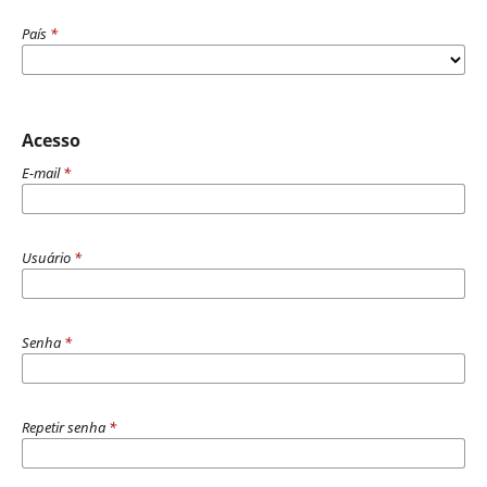
País
*
Acesso
E-mail
*
Usuário
*
Senha
*
Repetir senha
*