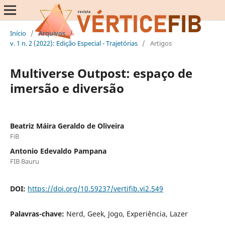
Início
/
Arquivos
/
v. 1 n. 2 (2022): Edição Especial - Trajetórias
/
Artigos
Multiverse Outpost: espaço de
imersão e diversão
Beatriz Máira Geraldo de Oliveira
FiB
Antonio Edevaldo Pampana
FIB Bauru
DOI:
https://doi.org/10.59237/vertifib.vi2.549
Palavras-chave:
Nerd, Geek, Jogo, Experiência, Lazer