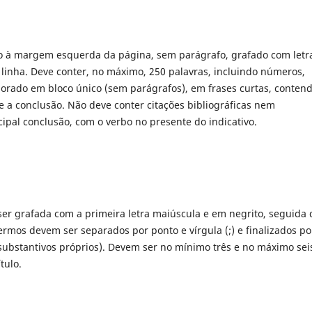
o à margem esquerda da página, sem parágrafo, grafado com letr
linha. Deve conter, no máximo, 250 palavras, incluindo números,
borado em bloco único (sem parágrafos), em frases curtas, conten
 e a conclusão. Não deve conter citações bibliográficas nem
ncipal conclusão, com o verbo no presente do indicativo.
er grafada com a primeira letra maiúscula e em negrito, seguida 
ermos devem ser separados por ponto e vírgula (;) e finalizados po
o substantivos próprios). Devem ser no mínimo três e no máximo sei
tulo.