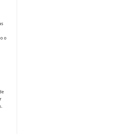
as
do o
de
r
s.