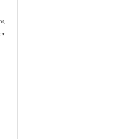
ns,
 em