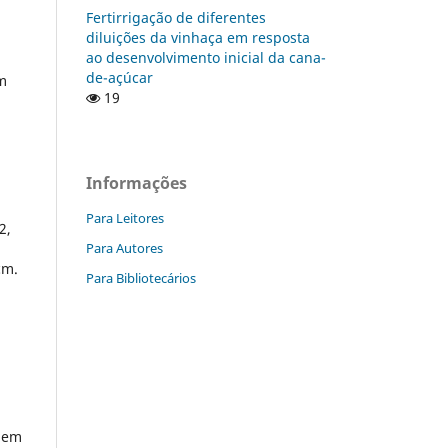
Fertirrigação de diferentes
diluições da vinhaça em resposta
ao desenvolvimento inicial da cana-
de-açúcar
em
19
Informações
Para Leitores
2,
Para Autores
cm.
Para Bibliotecários
o em