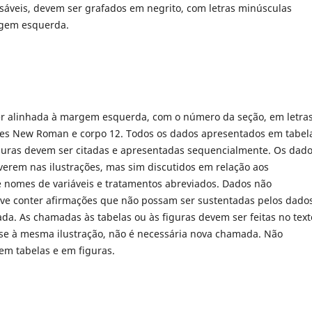
sáveis, devem ser grafados em negrito, com letras minúsculas
rgem esquerda.
r alinhada à margem esquerda, com o número da seção, em letra
imes New Roman e corpo 12. Todos os dados apresentados em tabel
figuras devem ser citadas e apresentadas sequencialmente. Os dad
verem nas ilustrações, mas sim discutidos em relação aos
de nomes de variáveis e tratamentos abreviados. Dados não
ve conter afirmações que não possam ser sustentadas pelos dado
tada. As chamadas às tabelas ou às figuras devem ser feitas no text
-se à mesma ilustração, não é necessária nova chamada. Não
m tabelas e em figuras.