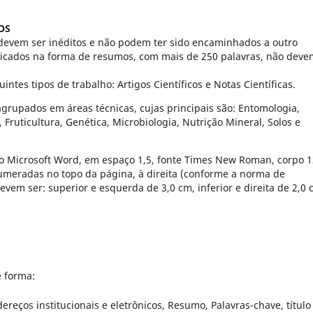
OS
devem ser inéditos e não podem ter sido encaminhados a outro
ublicados na forma de resumos, com mais de 250 palavras, não dev
ntes tipos de trabalho: Artigos Científicos e Notas Científicas.
grupados em áreas técnicas, cujas principais são: Entomologia,
a, Fruticultura, Genética, Microbiologia, Nutrição Mineral, Solos e
xto Microsoft Word, em espaço 1,5, fonte Times New Roman, corpo 1
umeradas no topo da página, à direita (conforme a norma de
vem ser: superior e esquerda de 3,0 cm, inferior e direita de 2,0 
e forma:
dereços institucionais e eletrônicos, Resumo, Palavras-chave, títul