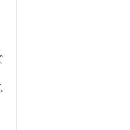
s
as
os
s
o;