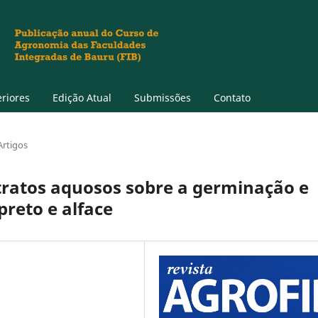
eriores
Edição Atual
Submissões
Contato
Artigos
xtratos aquosos sobre a germinação e
reto e alface