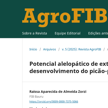
Sobre a Revista
Equipe Editorial
Edições ant
Início
/
Arquivos
/
v. 5 (2025): Revista AgroFIB
/
Potencial alelopático de e
desenvolvimento do picão-p
Raissa Aparecida de Almeida Zorzi
FIB Bauru
https://orcid.org/0009-0000-7375-5066