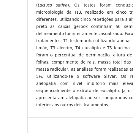
(
Lactuca sativa
). Os testes foram conduzi
microbiologia da FIB, realizado em cinco t
diferentes, utilizando cinco repetições para a a
preto as caixas gerbox continham 50 sem
delineamento foi inteiramente casualizado. Fora
tratamentos: T1 testemunha utilizando apenas 
limão, T3 alecrim, T4 eucalipto e T5 leucena.
foram o percentual de germinação, altura de
folhas, comprimento de raiz, massa total das 
massa radicular, as análises foram realizadas a
5%, utilizando-se o software Sisvar. Os r
alelopatia com nível inibitório mais el
sequencialmente o extrato de eucalipto. Já o
apresentaram alelopatia ao ser comparados c
inferior aos outros dois tratamentos.