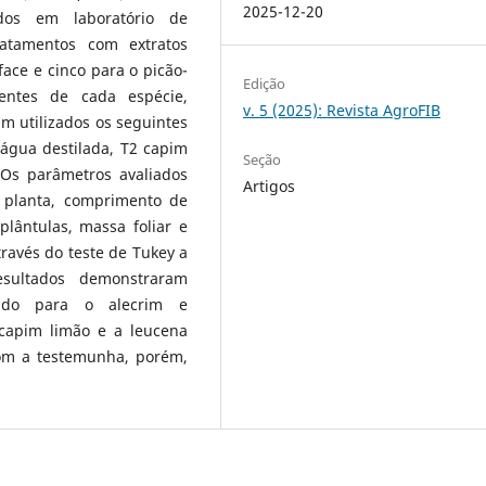
2025-12-20
dos em laboratório de
ratamentos com extratos
lface e cinco para o picão-
Edição
entes de cada espécie,
v. 5 (2025): Revista AgroFIB
m utilizados os seguintes
água destilada, T2 capim
Seção
 Os parâmetros avaliados
Artigos
 planta, comprimento de
plântulas, massa foliar e
través do teste de Tukey a
esultados demonstraram
evado para o alecrim e
 capim limão e a leucena
om a testemunha, porém,