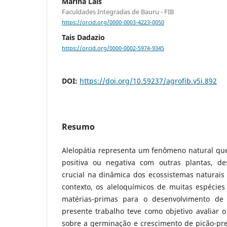
Marina Lais
Faculdades Integradas de Bauru - FIB
https://orcid.org/0000-0003-4223-0050
Tais Dadazio
https://orcid.org/0000-0002-5974-9345
DOI:
https://doi.org/10.59237/agrofib.v5i.892
Resumo
Alelopátia representa um fenômeno natural que
positiva ou negativa com outras plantas, 
crucial na dinâmica dos ecossistemas naturais 
contexto, os aleloquímicos de muitas espécie
matérias-primas para o desenvolvimento de 
presente trabalho teve como objetivo avaliar o
sobre a germinação e crescimento de picão-pre