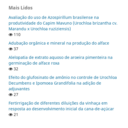
Mais Lidos
Avaliação do uso de Azospirillum brasilense na
produtividade do Capim Mavuno (Urochloa brizantha cv.
Marandu x Urochloa ruziziensis)
110
Adubação orgânica e mineral na produção do alface
37
Alelopatia de extrato aquoso de aroeira pimenteira na
germinação de alface roxa
32
Efeito do glufosinato de amônio no controle de Urochloa
Decumbens e Ipomoea Grandifolia na adição de
adjuvantes
27
Fertirrigação de diferentes diluições da vinhaça em
resposta ao desenvolvimento inicial da cana-de-açúcar
21