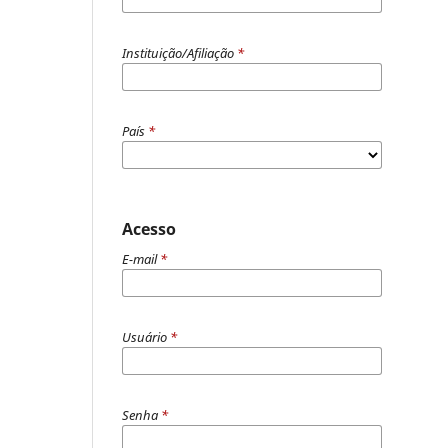
Instituição/Afiliação
*
País
*
Acesso
E-mail
*
Usuário
*
Senha
*