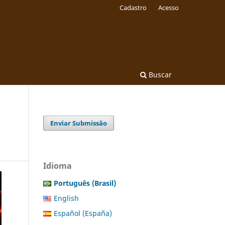
Cadastro
Acesso
Buscar
Enviar Submissão
Idioma
Português (Brasil)
English
Español (España)