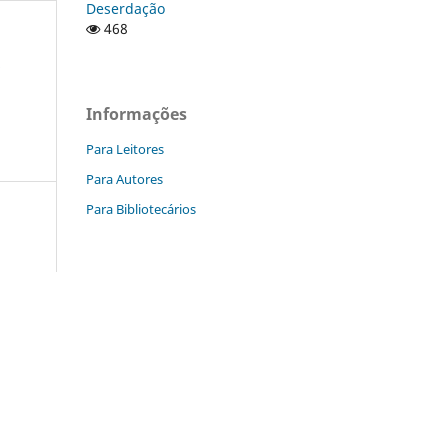
Deserdação
468
o
Informações
Para Leitores
Para Autores
Para Bibliotecários