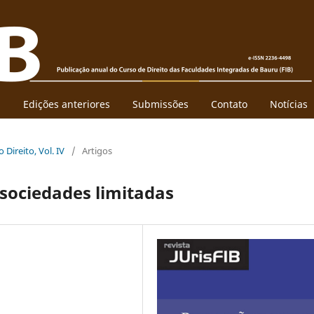
l
Edições anteriores
Submissões
Contato
Notícias
 Direito, Vol. IV
/
Artigos
 sociedades limitadas