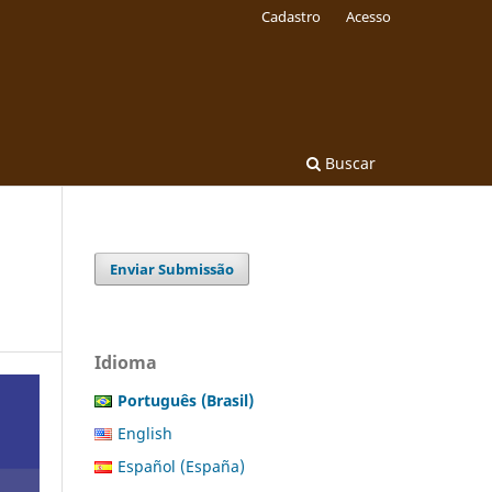
Cadastro
Acesso
Buscar
Enviar Submissão
Idioma
Português (Brasil)
English
Español (España)