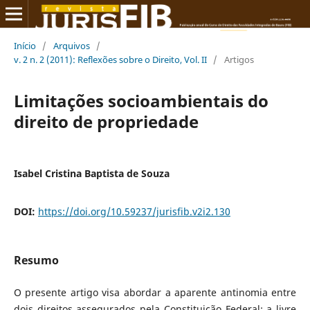
Início
/
Arquivos
/
v. 2 n. 2 (2011): Reflexões sobre o Direito, Vol. II
/
Artigos
Limitações socioambientais do
direito de propriedade
Isabel Cristina Baptista de Souza
DOI:
https://doi.org/10.59237/jurisfib.v2i2.130
Resumo
O presente artigo visa abordar a aparente antinomia entre
dois direitos assegurados pela Constituição Federal: a livre