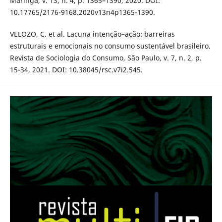
Maringá, v. 13, n. 4, p. 1365–1390, 2020. DOI:
10.17765/2176-9168.2020v13n4p1365-1390.
VELOZO, C. et al. Lacuna intenção–ação: barreiras
estruturais e emocionais no consumo sustentável brasileiro.
Revista de Sociologia do Consumo, São Paulo, v. 7, n. 2, p.
15-34, 2021. DOI: 10.38045/rsc.v7i2.545.