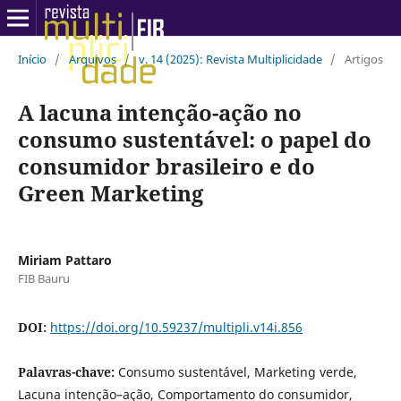
Início
/
Arquivos
/
v. 14 (2025): Revista Multiplicidade
/
Artigos
A lacuna intenção-ação no
consumo sustentável: o papel do
consumidor brasileiro e do
Green Marketing
Miriam Pattaro
FIB Bauru
DOI:
https://doi.org/10.59237/multipli.v14i.856
Palavras-chave:
Consumo sustentável, Marketing verde,
Lacuna intenção–ação, Comportamento do consumidor,