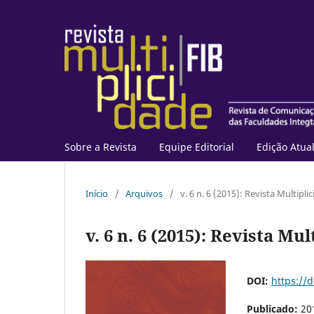
Sobre a Revista
Equipe Editorial
Edição Atua
Início
/
Arquivos
/
v. 6 n. 6 (2015): Revista Multipli
v. 6 n. 6 (2015): Revista Mu
DOI:
https://d
Publicado:
20