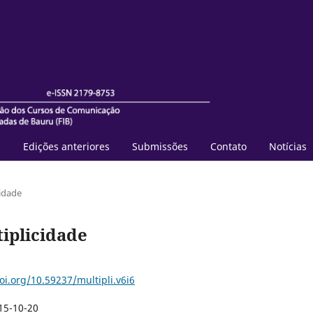
l
Edições anteriores
Submissões
Contato
Notícias
cidade
ltiplicidade
oi.org/10.59237/multipli.v6i6
15-10-20