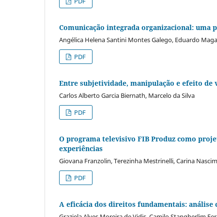
PDF
Comunicação integrada organizacional: uma 
Angélica Helena Santini Montes Galego, Eduardo Maga
PDF
Entre subjetividade, manipulação e efeito d
Carlos Alberto Garcia Biernath, Marcelo da Silva
PDF
O programa televisivo FIB Produz como projet
experiências
Giovana Franzolin, Terezinha Mestrinelli, Carina Nasci
PDF
A eficácia dos direitos fundamentais: análise
Graziela Alves Moreira de Vidis, Camilo Stangherlim Fer