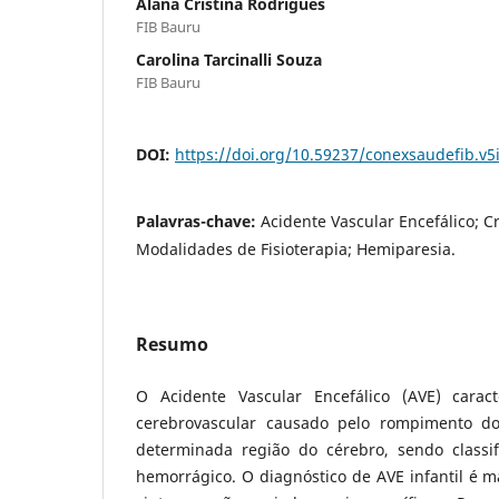
Alana Cristina Rodrigues
FIB Bauru
Carolina Tarcinalli Souza
FIB Bauru
DOI:
https://doi.org/10.59237/conexsaudefib.v5
Palavras-chave:
Acidente Vascular Encefálico; Cr
Modalidades de Fisioterapia; Hemiparesia.
Resumo
O Acidente Vascular Encefálico (AVE) carac
cerebrovascular causado pelo rompimento d
determinada região do cérebro, sendo classi
hemorrágico. O diagnóstico de AVE infantil é mai