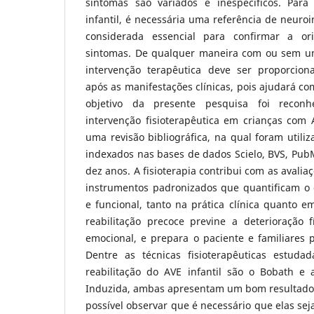
sintomas são variados e inespecíficos. Par
infantil, é necessária uma referência de neur
considerada essencial para confirmar a or
sintomas. De qualquer maneira com ou sem um
intervenção terapêutica deve ser proporcion
após as manifestações clínicas, pois ajudará co
objetivo da presente pesquisa foi recon
intervenção fisioterapêutica em crianças com AV
uma revisão bibliográfica, na qual foram utiliz
indexados nas bases de dados Scielo, BVS, Pub
dez anos. A fisioterapia contribui com as avalia
instrumentos padronizados que quantificam 
e funcional, tanto na prática clínica quanto em
reabilitação precoce previne a deterioração f
emocional, e prepara o paciente e familiares p
Dentre as técnicas fisioterapêuticas estud
reabilitação do AVE infantil são o Bobath e
Induzida, ambas apresentam um bom resultado 
possível observar que é necessário que elas se