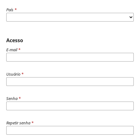
País
*
Acesso
E-mail
*
Usuário
*
Senha
*
Repetir senha
*