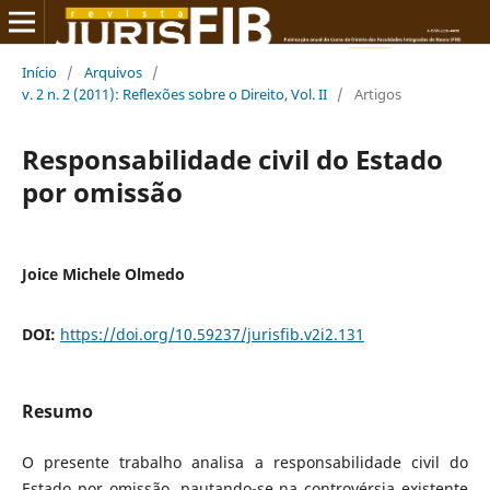
Início
/
Arquivos
/
v. 2 n. 2 (2011): Reflexões sobre o Direito, Vol. II
/
Artigos
Responsabilidade civil do Estado
por omissão
Joice Michele Olmedo
DOI:
https://doi.org/10.59237/jurisfib.v2i2.131
Resumo
O presente trabalho analisa a responsabilidade civil do
Estado por omissão, pautando-se na controvérsia existente