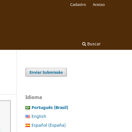
Cadastro
Acesso
Buscar
Enviar Submissão
Idioma
Português (Brasil)
English
Español (España)