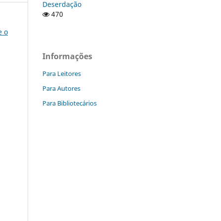
Deserdação
470
e o
Informações
Para Leitores
Para Autores
Para Bibliotecários