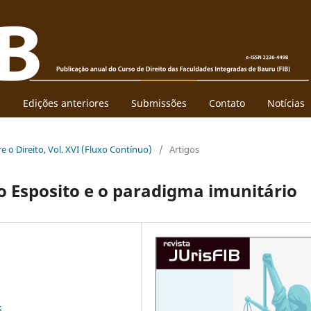
l
Edições anteriores
Submissões
Contato
Notícias
re o Direito, Vol. XVI (Fluxo Contínuo)
/
Artigos
to Esposito e o paradigma imunitário
5