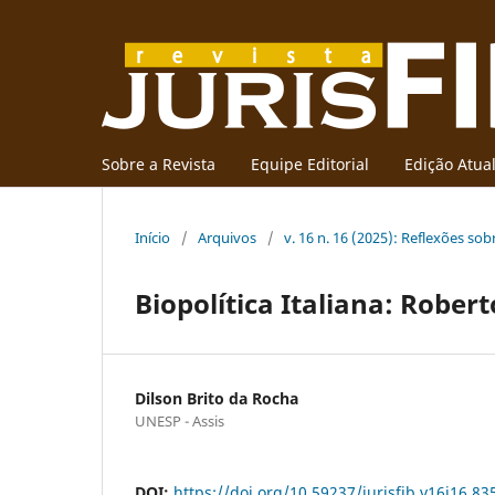
Sobre a Revista
Equipe Editorial
Edição Atua
Início
/
Arquivos
/
v. 16 n. 16 (2025): Reflexões sob
Biopolítica Italiana: Rober
Dilson Brito da Rocha
UNESP - Assis
DOI:
https://doi.org/10.59237/jurisfib.v16i16.83