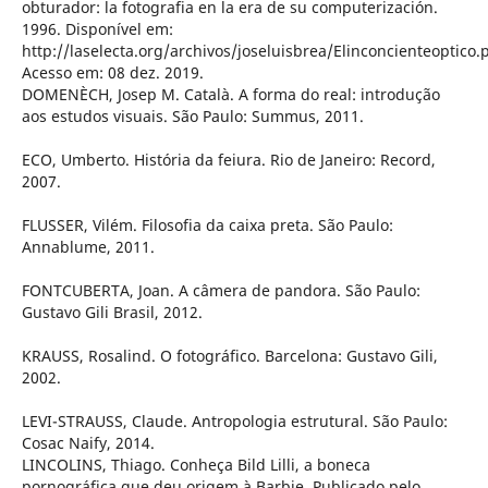
obturador: la fotografia en la era de su computerización.
1996. Disponível em:
http://laselecta.org/archivos/joseluisbrea/Elinconcienteoptico.p
Acesso em: 08 dez. 2019.
DOMENÈCH, Josep M. Català. A forma do real: introdução
aos estudos visuais. São Paulo: Summus, 2011.
ECO, Umberto. História da feiura. Rio de Janeiro: Record,
2007.
FLUSSER, Vilém. Filosofia da caixa preta. São Paulo:
Annablume, 2011.
FONTCUBERTA, Joan. A câmera de pandora. São Paulo:
Gustavo Gili Brasil, 2012.
KRAUSS, Rosalind. O fotográfico. Barcelona: Gustavo Gili,
2002.
LEVI-STRAUSS, Claude. Antropologia estrutural. São Paulo:
Cosac Naify, 2014.
LINCOLINS, Thiago. Conheça Bild Lilli, a boneca
pornográfica que deu origem à Barbie. Publicado pelo