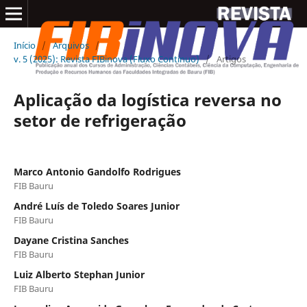
Início
/
Arquivos
/
v. 5 (2025): Revista FIBinova (Fluxo Contínuo)
/
Artigos
Aplicação da logística reversa no
setor de refrigeração
Marco Antonio Gandolfo Rodrigues
FIB Bauru
André Luís de Toledo Soares Junior
FIB Bauru
Dayane Cristina Sanches
FIB Bauru
Luiz Alberto Stephan Junior
FIB Bauru