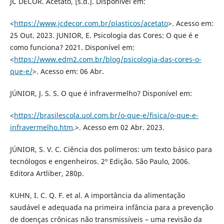
JC DECOR. Acetato, [s.d.]. Disponível em:
<
https://www.jcdecor.com.br/plasticos/acetato
>. Acesso em:
25 Out. 2023. JUNIOR, E. Psicologia das Cores: O que é e
como funciona? 2021. Disponível em:
<
https://www.edm2.com.br/blog/psicologia-das-cores-o-
que-e/
>. Acesso em: 06 Abr.
JÚNIOR, J. S. S. O que é infravermelho? Disponível em:
<
https://brasilescola.uol.com.br/o-que-e/fisica/o-que-e-
infravermelho.htm
.>. Acesso em 02 Abr. 2023.
JÚNIOR, S. V. C. Ciência dos polímeros: um texto básico para
tecnólogos e engenheiros. 2º Edição. São Paulo, 2006.
Editora Artliber, 280p.
KUHN, I. C. Q. F. et al. A importância da alimentação
saudável e adequada na primeira infância para a prevenção
de doenças crônicas não transmissíveis – uma revisão da