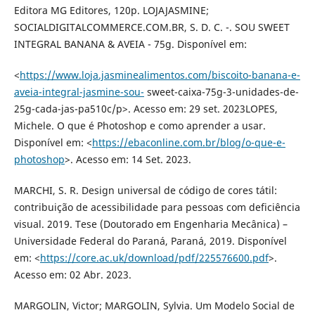
Editora MG Editores, 120p. LOJAJASMINE;
SOCIALDIGITALCOMMERCE.COM.BR, S. D. C. -. SOU SWEET
INTEGRAL BANANA & AVEIA - 75g. Disponível em:
<
https://www.loja.jasminealimentos.com/biscoito-banana-e-
aveia-integral-jasmine-sou-
sweet-caixa-75g-3-unidades-de-
25g-cada-jas-pa510c/p>. Acesso em: 29 set. 2023LOPES,
Michele. O que é Photoshop e como aprender a usar.
Disponível em: <
https://ebaconline.com.br/blog/o-que-e-
photoshop
>. Acesso em: 14 Set. 2023.
MARCHI, S. R. Design universal de código de cores tátil:
contribuição de acessibilidade para pessoas com deficiência
visual. 2019. Tese (Doutorado em Engenharia Mecânica) –
Universidade Federal do Paraná, Paraná, 2019. Disponível
em: <
https://core.ac.uk/download/pdf/225576600.pdf
>.
Acesso em: 02 Abr. 2023.
MARGOLIN, Victor; MARGOLIN, Sylvia. Um Modelo Social de