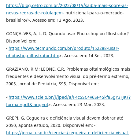
https://blog.cetro.com.br/2022/08/15/saiba-mais-sobre-as-
novas-regras-de-rotulagem-
nutricional-para-o-mercado-
brasileiro/>. Acesso em: 13 Ago. 2023.
GONÇALVES, A. L. D. Quando usar Photoshop ou Illustrator?
Disponível em:
<
https://www.tecmundo.com.br/produto/152288-usar-
photoshop-illustrator.htm
>. Acesso em: 14 Set. 2023.
GRAZIANO, R.M; LEONE, C.R. Problemas oftalmológicos mais
freqüentes e desenvolvimento visual do pré-termo extremo,
2005. Jornal de Pediatria, S95. Disponível em:
<
https://www.scielo.br/j/jped/a/F4c5SC4v6SP4Skf85gY3FJK/?
format=pdf&lang=pt
>. Acesso em: 23 Mar. 2023.
GREPI, G. Cegueira e deficiência visual devem dobrar até
2050, aponta estudo, 2020. Disponível em: <
https://jornal.usp.br/ciencias/cegueira-e-deficiencia-visual-