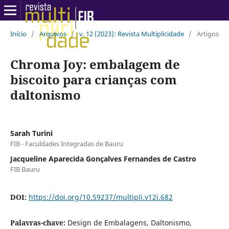
Início
/
Arquivos
/
v. 12 (2023): Revista Multiplicidade
/
Artigos
Chroma Joy: embalagem de
biscoito para crianças com
daltonismo
Sarah Turini
FIB - Faculdades Integradas de Bauru
Jacqueline Aparecida Gonçalves Fernandes de Castro
FIB Bauru
DOI:
https://doi.org/10.59237/multipli.v12i.682
Palavras-chave:
Design de Embalagens, Daltonismo,