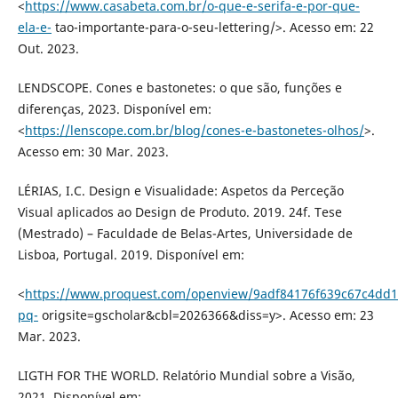
<
https://www.casabeta.com.br/o-que-e-serifa-e-por-que-
ela-e-
tao-importante-para-o-seu-lettering/>. Acesso em: 22
Out. 2023.
LENDSCOPE. Cones e bastonetes: o que são, funções e
diferenças, 2023. Disponível em:
<
https://lenscope.com.br/blog/cones-e-bastonetes-olhos/
>.
Acesso em: 30 Mar. 2023.
LÉRIAS, I.C. Design e Visualidade: Aspetos da Perceção
Visual aplicados ao Design de Produto. 2019. 24f. Tese
(Mestrado) – Faculdade de Belas-Artes, Universidade de
Lisboa, Portugal. 2019. Disponível em:
<
https://www.proquest.com/openview/9adf84176f639c67c4dd
pq-
origsite=gscholar&cbl=2026366&diss=y>. Acesso em: 23
Mar. 2023.
LIGTH FOR THE WORLD. Relatório Mundial sobre a Visão,
2021. Disponível em: