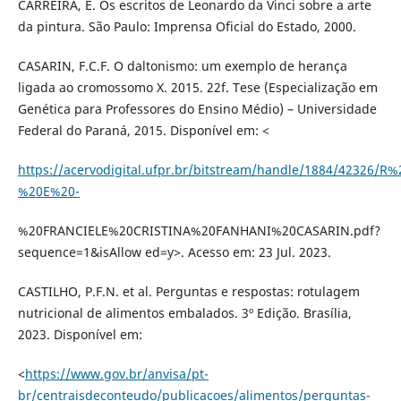
CARREIRA, E. Os escritos de Leonardo da Vinci sobre a arte
da pintura. São Paulo: Imprensa Oficial do Estado, 2000.
CASARIN, F.C.F. O daltonismo: um exemplo de herança
ligada ao cromossomo X. 2015. 22f. Tese (Especialização em
Genética para Professores do Ensino Médio) – Universidade
Federal do Paraná, 2015. Disponível em: <
https://acervodigital.ufpr.br/bitstream/handle/1884/42326/R%
%20E%20-
%20FRANCIELE%20CRISTINA%20FANHANI%20CASARIN.pdf?
sequence=1&isAllow ed=y>. Acesso em: 23 Jul. 2023.
CASTILHO, P.F.N. et al. Perguntas e respostas: rotulagem
nutricional de alimentos embalados. 3º Edição. Brasília,
2023. Disponível em:
<
https://www.gov.br/anvisa/pt-
br/centraisdeconteudo/publicacoes/alimentos/perguntas-