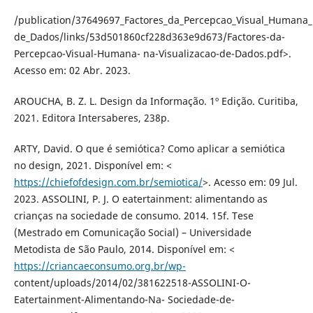
/publication/37649697_Factores_da_Percepcao_Visual_Humana_
de_Dados/links/53d501860cf228d363e9d673/Factores-da-
Percepcao-Visual-Humana- na-Visualizacao-de-Dados.pdf>.
Acesso em: 02 Abr. 2023.
AROUCHA, B. Z. L. Design da Informação. 1º Edição. Curitiba,
2021. Editora Intersaberes, 238p.
ARTY, David. O que é semiótica? Como aplicar a semiótica
no design, 2021. Disponível em: <
https://chiefofdesign.com.br/semiotica/
>. Acesso em: 09 Jul.
2023. ASSOLINI, P. J. O eatertainment: alimentando as
crianças na sociedade de consumo. 2014. 15f. Tese
(Mestrado em Comunicação Social) – Universidade
Metodista de São Paulo, 2014. Disponível em: <
https://criancaeconsumo.org.br/wp-
content/uploads/2014/02/381622518-ASSOLINI-O-
Eatertainment-Alimentando-Na- Sociedade-de-