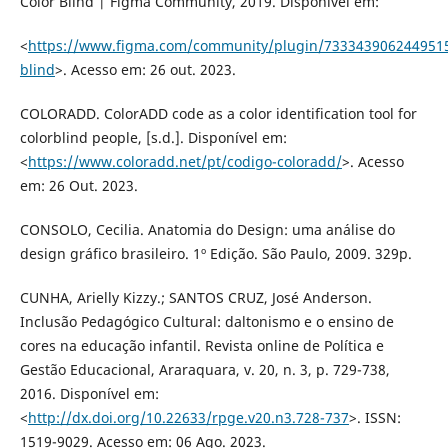
Color Blind | Figma Community, 2019. Disponível em:
<
https://www.figma.com/community/plugin/7333439062449515
blind
>. Acesso em: 26 out. 2023.
COLORADD. ColorADD code as a color identification tool for
colorblind people, [s.d.]. Disponível em:
<
https://www.coloradd.net/pt/codigo-coloradd/
>. Acesso
em: 26 Out. 2023.
CONSOLO, Cecilia. Anatomia do Design: uma análise do
design gráfico brasileiro. 1º Edição. São Paulo, 2009. 329p.
CUNHA, Arielly Kizzy.; SANTOS CRUZ, José Anderson.
Inclusão Pedagógico Cultural: daltonismo e o ensino de
cores na educação infantil. Revista online de Política e
Gestão Educacional, Araraquara, v. 20, n. 3, p. 729-738,
2016. Disponível em:
<
http://dx.doi.org/10.22633/rpge.v20.n3.728-737
>. ISSN:
1519-9029. Acesso em: 06 Ago. 2023.