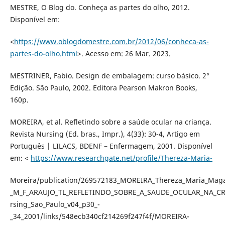
MESTRE, O Blog do. Conheça as partes do olho, 2012.
Disponível em:
<
https://www.oblogdomestre.com.br/2012/06/conheca-as-
partes-do-olho.html
>. Acesso em: 26 Mar. 2023.
MESTRINER, Fabio. Design de embalagem: curso básico. 2°
Edição. São Paulo, 2002. Editora Pearson Makron Books,
160p.
MOREIRA, et al. Refletindo sobre a saúde ocular na criança.
Revista Nursing (Ed. bras., Impr.), 4(33): 30-4, Artigo em
Português | LILACS, BDENF – Enfermagem, 2001. Disponível
em: <
https://www.researchgate.net/profile/Thereza-Maria-
Moreira/publication/269572183_MOREIRA_Thereza_Maria_Mag
_M_F_ARAUJO_TL_REFLETINDO_SOBRE_A_SAUDE_OCULAR_NA_C
rsing_Sao_Paulo_v04_p30_-
_34_2001/links/548ecb340cf214269f247f4f/MOREIRA-