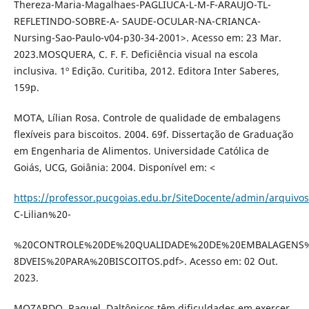
Thereza-Maria-Magalhaes-PAGLIUCA-L-M-F-ARAUJO-TL-
REFLETINDO-SOBRE-A- SAUDE-OCULAR-NA-CRIANCA-
Nursing-Sao-Paulo-v04-p30-34-2001>. Acesso em: 23 Mar.
2023.MOSQUERA, C. F. F. Deficiência visual na escola
inclusiva. 1º Edição. Curitiba, 2012. Editora Inter Saberes,
159p.
MOTA, Lílian Rosa. Controle de qualidade de embalagens
flexíveis para biscoitos. 2004. 69f. Dissertação de Graduação
em Engenharia de Alimentos. Universidade Católica de
Goiás, UCG, Goiânia: 2004. Disponível em: <
https://professor.pucgoias.edu.br/SiteDocente/admin/arquivo
C-Lilian%20-
%20CONTROLE%20DE%20QUALIDADE%20DE%20EMBALAGENS
8DVEIS%20PARA%20BISCOITOS.pdf>. Acesso em: 02 Out.
2023.
MOZARDO, Raquel. Daltônicos têm dificuldades em exercer