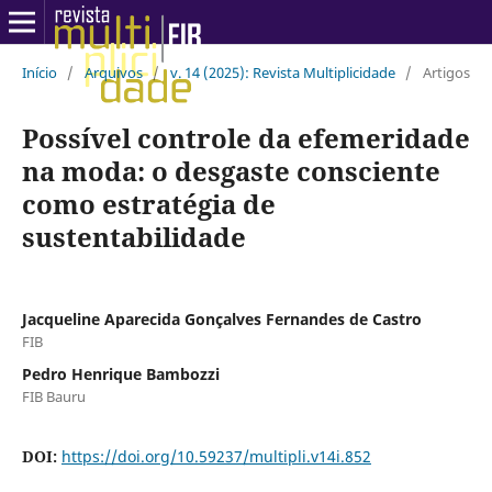
Início
/
Arquivos
/
v. 14 (2025): Revista Multiplicidade
/
Artigos
Possível controle da efemeridade
na moda: o desgaste consciente
como estratégia de
sustentabilidade
Jacqueline Aparecida Gonçalves Fernandes de Castro
FIB
Pedro Henrique Bambozzi
FIB Bauru
DOI:
https://doi.org/10.59237/multipli.v14i.852