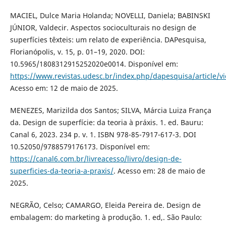
MACIEL, Dulce Maria Holanda; NOVELLI, Daniela; BABINSKI
JÚNIOR, Valdecir. Aspectos socioculturais no design de
superfícies têxteis: um relato de experiência. DAPesquisa,
Florianópolis, v. 15, p. 01–19, 2020. DOI:
10.5965/1808312915252020e0014. Disponível em:
https://www.revistas.udesc.br/index.php/dapesquisa/article/v
Acesso em: 12 de maio de 2025.
MENEZES, Marizilda dos Santos; SILVA, Márcia Luiza França
da. Design de superfície: da teoria à práxis. 1. ed. Bauru:
Canal 6, 2023. 234 p. v. 1. ISBN 978-85-7917-617-3. DOI
10.52050/9788579176173. Disponível em:
https://canal6.com.br/livreacesso/livro/design-de-
superficies-da-teoria-a-praxis/
. Acesso em: 28 de maio de
2025.
NEGRÃO, Celso; CAMARGO, Eleida Pereira de. Design de
embalagem: do marketing à produção. 1. ed,. São Paulo: