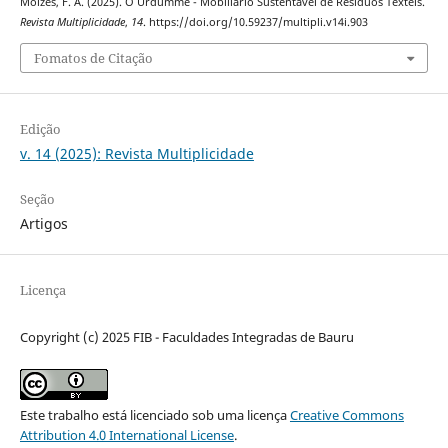
Moizés, F. A. (2025). O Urdumme - Mobiliário Sustentável de Resíduos Têxteis.
Revista Multiplicidade
,
14
. https://doi.org/10.59237/multipli.v14i.903
Fomatos de Citação
Edição
v. 14 (2025): Revista Multiplicidade
Seção
Artigos
Licença
Copyright (c) 2025 FIB - Faculdades Integradas de Bauru
Este trabalho está licenciado sob uma licença
Creative Commons
Attribution 4.0 International License
.