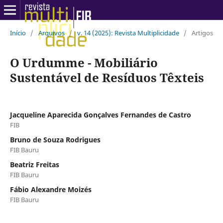
Início
/
Arquivos
/
v. 14 (2025): Revista Multiplicidade
/
Artigos
O Urdumme - Mobiliário
Sustentável de Resíduos Têxteis
Jacqueline Aparecida Gonçalves Fernandes de Castro
FIB
Bruno de Souza Rodrigues
FIB Bauru
Beatriz Freitas
FIB Bauru
Fábio Alexandre Moizés
FIB Bauru