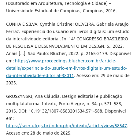
(Doutorado em Arquitetura, Tecnologia e Cidade) –
Universidade Estadual de Campinas, Campinas, 2016.
CUNHA E SILVA, Cynthia Cristine; OLIVEIRA, Gabriela Araujo
Ferraz. Experiência do usuário em livros digitais: um estudo
da interatividade editorial. In: 14º CONGRESSO BRASILEIRO
DE PESQUISA E DESENVOLVIMENTO EM DESIGN, 5., 2022.
Anais [...]. São Paulo: Blucher, 2022. p. 2165-2179. Disponível
em:
https://www.proceedings.blucher.com.br/article-
details/experincia-do-usurio-em-livros-digitais-um-estudo-
da-interatividade-editorial-38011
. Acesso em: 29 de maio de
2025.
GRUSZYNSKI, Ana Cláudia. Design editorial e publicação
multiplataforma. Intexto, Porto Alegre, n. 34, p. 571–588,
2015. DOI: 10.19132/1807-8583201534.571-588. Disponível
em:
https://seer.ufrgs.br/index.php/intexto/article/view/58547
.
Acesso em: 28 de maio de 2025.