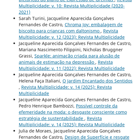
Multiplicidade: v. 10: Revista Multiplicidade (2020-
2021)
Sarah Turini, Jacqueline Aparecida Gonçalves
Fernandes de Castro,
Chroma Joy: embalagem de
biscoito para crianças com daltonismo
,
Revista
Multiplicidade: v. 12 (2023): Revista Multiplicidade
Jacqueline Aparecida Gonçalves Fernandes de Castro,
Mariana Nascimento Filippini, Nicholas Bruggner
Grassi,
Sparkle: animação criada para alusão de
animais de estimação na depressão
,
Revista
Multiplicidade: v. 11 (2022): Revista Multiplicidade
Jacqueline Aparecida Gonçalves Fernandes de Castro,
Helena Faça Italiani,
O Jardim Encantado dos Sentidos
,
Revista Multiplicidade: v. 14 (2025): Revista
Multiplicidade
Jacqueline Aparecida Gonçalves Fernandes de Castro,
Pedro Henrique Bambozzi,
Possível controle da
efemeridade na moda: o desgaste consciente como
estratégia de sustentabilidade
,
Revista
Multiplicidade: v. 14 (2025): Revista Multiplicidade
Julia de Moraes, Jacqueline Aparecida Gonçalves
Fernandes de Castro,
Design de Superfície e resgate