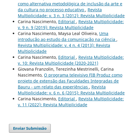
como alternativa metodológica de inclusão da arte e
da cultura no processo educativo
,
Revista
Multiplicidade: v. 3 n. 3 (2012): Revista Multiplicidade
Carina Nascimento,
Editorial
,
Revista Multiplicidade:
v. 9 n. 9 (2019): Revista Multiplicidade
Carina Nascimento, Maysa Leal Oliveira,
Uma
introdução ao estudo da comunicação na ciência
,
Revista Multiplicidade: v. 4 n. 4 (2013): Revista
Multiplicidade
Carina Nascimento,
Editorial
,
Revista Multiplicidade:
v. 10: Revista Multiplicidade (2020-2021)
Giovana Franzolin, Terezinha Mestrinelli, Carina
Nascimento,
O programa televisivo FIB Produz como
projeto de extensão das Faculdades Integradas de
Bauru - um relato das experiências
,
Revista
Multiplicidade: v. 6 n. 6 (2015): Revista Multiplicidade
Carina Nascimento,
Editorial
,
Revista Multiplicidade:
v. 11 (2022): Revista Multiplicidade
Enviar Submissão