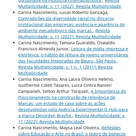
gordofobia na indústria cinematográfica
,
Revista
Multiplicidade: v. 11 (2022): Revista Multiplicidade
Carina Nascimento, Lucas Roberto Gonzaga,
Contradições da diversidade racial no discurso
institucional das empresas: essência e aparência do
ambiente mecadológico das marcas
,
Revista
Multiplicidade: v. 11 (2022): Revista Multiplicidade
Carina Nascimento, Tamara Guaraldo, Oswaldo
Francisco Almeida Junior,
Leitura de mídia impressa e
eletrônica: o hábito de leitura de jovens universitários
das Faculdades Integradas de Bauru, São Paulo
,
Revista Multiplicidade: v. 1 n. 1 (2011): Revista
Multiplicidade
Carina Nascimento, Ana Laura Oliveira Heleno,
Guilherme Coleti Tavares, Luiza Cintra Ranieri
Campaneli, Selton Arthur Torqueti,
A Importância do
Posicionamento na construção de relevância de
Marcas: um estudo de caso sobre as ações
desenvolvidas pela Agência Experimental O Hub para
a marca Desorden Brechó
,
Revista Multiplicidade: v.
11 (2022): Revista Multiplicidade
Carina Nascimento, Maysa Leal Oliveira,
Reflexões
sobre Educação e Arte no Brasil: o teatro de bonecos